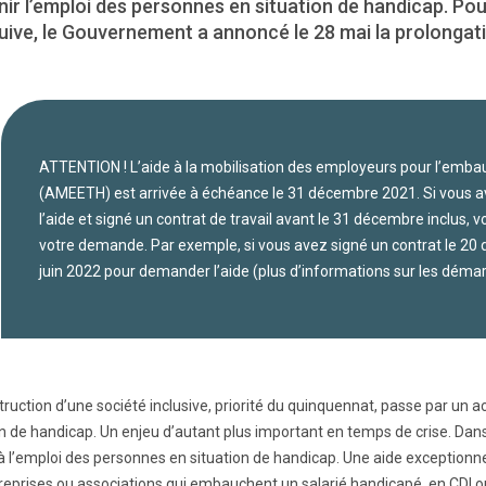
ir l’emploi des personnes en situation de handicap. Pou
uive, le Gouvernement a annoncé le 28 mai la prolongati
ATTENTION ! L’aide à la mobilisation des employeurs pour l’emba
(AMEETH) est arrivée à échéance le 31 décembre 2021. Si vous a
l’aide et signé un contrat de travail avant le 31 décembre inclus,
votre demande. Par exemple, si vous avez signé un contrat le 20
juin 2022 pour demander l’aide (plus d’informations sur les déma
truction d’une société inclusive, priorité du quinquennat, passe par un 
on de handicap. Un enjeu d’autant plus important en temps de crise. Da
 à l’emploi des personnes en situation de handicap. Une aide exceptionn
reprises ou associations qui embauchent un salarié handicapé, en CDI ou