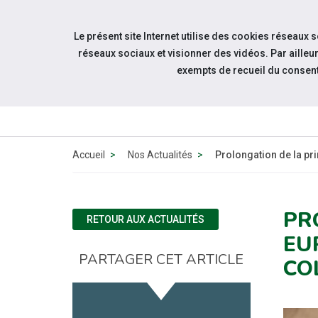
Accéder à notre page Facebook
Aller à la navigation
Le présent site Internet utilise des cookies réseaux 
Aller au contenu
réseaux sociaux et visionner des vidéos. Par aill
exempts de recueil du consen
Accueil
Nos Actualités
Prolongation de la pr
PR
RETOUR AUX ACTUALITÉS
EU
PARTAGER CET ARTICLE
CO