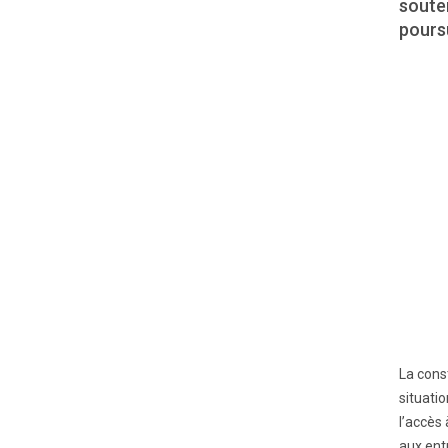
souten
pours
La cons
situati
l’accès
aux ent