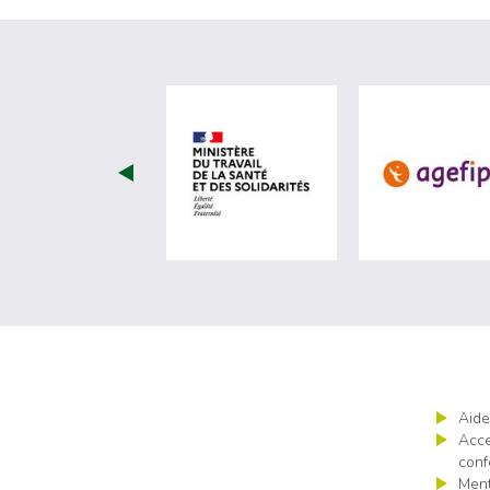
visiter les site de Minist
Aide
Acce
conf
Ment