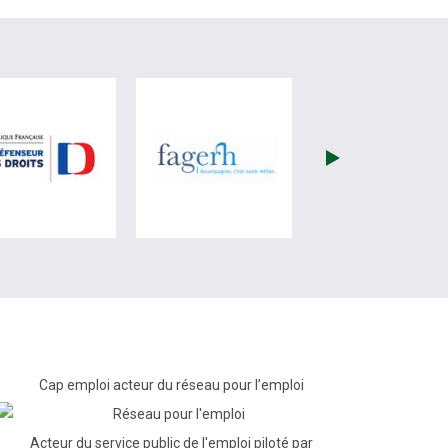
re)
site de France Travail (nouvelle fenêtre)
visiter les site de Défenseur des droits (nouvelle fenêtr
visiter les site de Fagerh (
Cap emploi acteur du réseau pour l’emploi
Acteur du service public de l'emploi piloté par