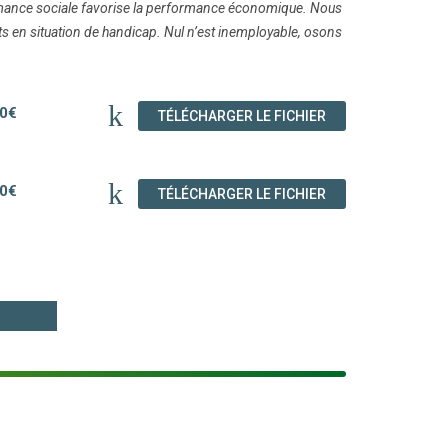
mance sociale favorise la performance économique. Nous
nts en situation de handicap. Nul n’est inemployable, osons
0€
(NOUVELLE FENÊT
TÉLÉCHARGER LE FICHIER
0€
(NOUVELLE FENÊT
TÉLÉCHARGER LE FICHIER