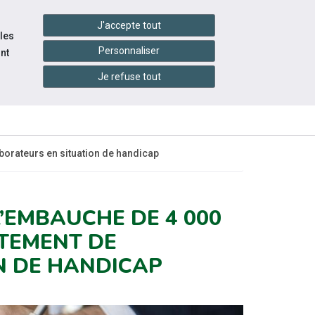
settings_accessibility
tes du réseau
Accessibilité
J'accepte tout
 les
Personnaliser
nt
Je refuse tout
INFOS PRATIQUES
RESSOURCES
borateurs en situation de handicap
’EMBAUCHE DE 4 000
TEMENT DE
N DE HANDICAP