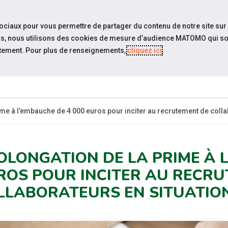
travel_explore
Si
sociaux pour vous permettre de partager du contenu de notre site sur
eurs, nous utilisons des cookies de mesure d’audience MATOMO qui so
tement. Pour plus de renseignements,
cliquez ici
.
QUI SOMMES-
ACTUALITÉS ET
NOUS ?
OFFRES
ime à l’embauche de 4 000 euros pour inciter au recrutement de colla
OLONGATION DE LA PRIME À L
ROS POUR INCITER AU RECRU
LLABORATEURS EN SITUATIO