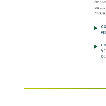
économi
devons f
l’inclusi
CO
PDF
CO
VE
OC