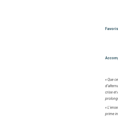
Favoris
Accompa
« Que ce
d’altern
crise et
prolonge
« L’ense
prime in