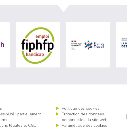
ère du travail (nouvelle fenêtre)
visiter les site de Agefiph (nouvelle fenêtre)
visiter les site de Fiphfp (nouvelle fenêt
visiter les 
s
Politique des cookies
ssibilité : partiellement
Protection des données
orme
personnelles du site web
ions légales et CGU
Paramétrage des cookies