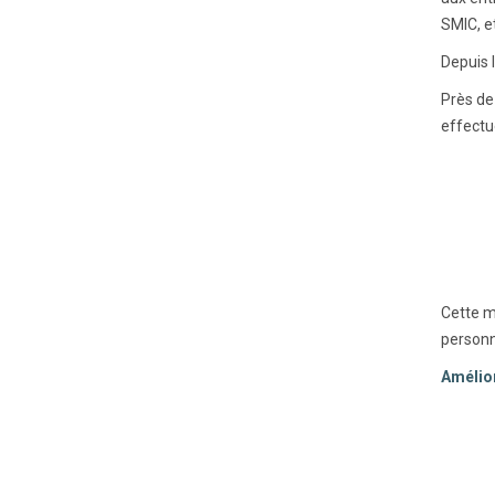
SMIC, et
Depuis 
Près de
effectu
Cette m
personn
Amélio