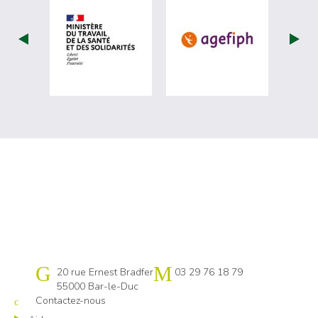
visiter les site de Ministère du travail (
visiter les si
Cap emploi 55
20 rue Ernest Bradfer
03 29 76 18 79
55000 Bar-le-Duc
Contactez-nous