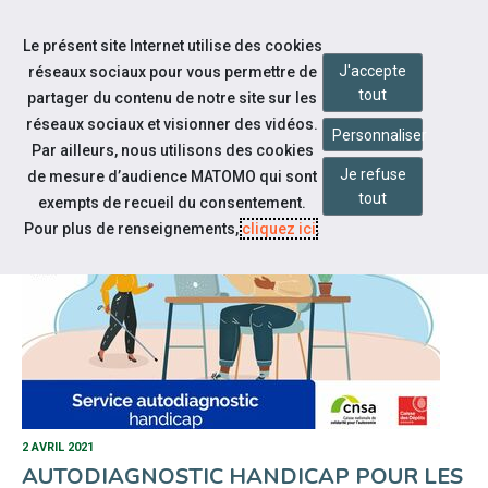
Accéder à notre page Facebook
Aller à la navigation
Le présent site Internet utilise des cookies
Aller au contenu
J'accepte
réseaux sociaux pour vous permettre de
tout
partager du contenu de notre site sur les
réseaux sociaux et visionner des vidéos.
Personnaliser
Par ailleurs, nous utilisons des cookies
NOS ACTUALITÉS
Je refuse
de mesure d’audience MATOMO qui sont
tout
exempts de recueil du consentement.
Pour plus de renseignements,
cliquez ici
.
2 AVRIL 2021
AUTODIAGNOSTIC HANDICAP POUR LES